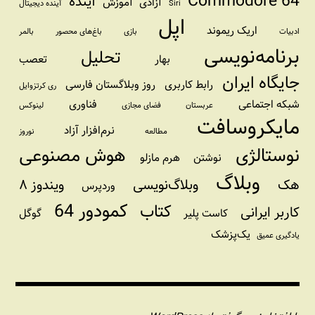
Commodore 64
آینده
آزادی
آموزش
Siri
آینده دیجیتال
اپل
اریک ریموند
ادبیات
بازی
باغ‌های محصور
بالمر
برنامه‌نویسی
تحلیل
بهار
تعصب
جایگاه ایران
رابط کاربری
روز وبلاگستان فارسی
ری کرتزوایل
شبکه اجتماعی
فناوری
عربستان
فضای مجازی
لینوکس
مایکروسافت
نرم‌افزار آزاد
مطالعه
نوروز
نوستالژی
هوش مصنوعی
نوشتن
هرم مازلو
وبلاگ
هک
وبلاگ‌نویسی
ویندوز ۸
وردپرس
کمودور 64
کتاب
کاربر ایرانی
کاست پلیر
گوگل
یک‌پزشک
یادگیری عمیق