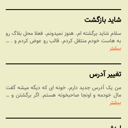
شاید بازگشت
سلام شاید برگشته ام. هنوز نمیدونم. فعلا محل بلاگ رو
به هاست خودم منتقل کردم. قالب رو عوض کردم و . …
بیشتر
تغییر آدرس
من یک آدرس جدید دارم. خونه ای که دیگه میشه گفت
مال خودمه و اونجا صاحبخونه هستم. اگر برگشتن و …
بیشتر