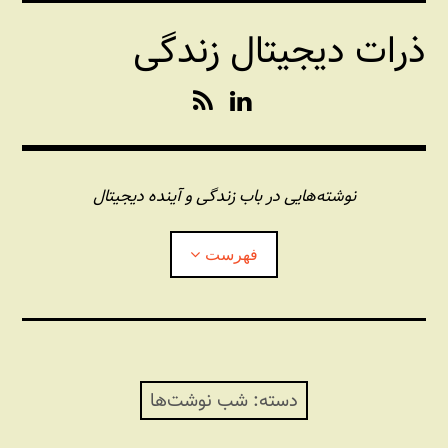
فتن
ذرات دیجیتال زندگی
ه
حتوا
R
L
S
i
S
n
k
e
نوشته‌هایی در باب زندگی و آینده دیجیتال
d
I
فهرست
n
درباره این وبلاگ
مجله شبکه
بازکردن
زیرفهر
دسته:
شب نوشت‌ها
پندهای یونیکسی استاد «فو»
بازکردن
زیرفهر