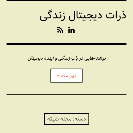
فتن
ذرات دیجیتال زندگی
ه
حتوا
R
L
S
i
S
n
k
e
نوشته‌هایی در باب زندگی و آینده دیجیتال
d
I
فهرست
n
درباره این وبلاگ
مجله شبکه
بازکردن
زیرفهر
دسته:
مجله شبکه
پندهای یونیکسی استاد «فو»
بازکردن
زیرفهر