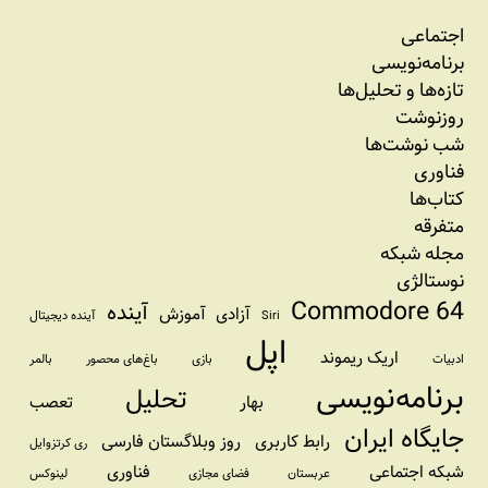
اجتماعی
برنامه‏‌نویسی
تازه‌‌ها و تحلیل‌ها
روزنوشت
شب نوشت‌ها
فناوری
کتاب‌ها
متفرقه
مجله شبکه
نوستالژی
Commodore 64
آینده
آزادی
آموزش
Siri
آینده دیجیتال
اپل
اریک ریموند
ادبیات
بازی
باغ‌های محصور
بالمر
برنامه‌نویسی
تحلیل
بهار
تعصب
جایگاه ایران
رابط کاربری
روز وبلاگستان فارسی
ری کرتزوایل
شبکه اجتماعی
فناوری
عربستان
فضای مجازی
لینوکس