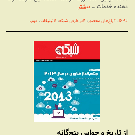
دهنده خدمات …
بیشتر
ISP
،
باغ‌های محصور
،
بی‌طرفی شبکه
،
تبلیغات
،
وب
از تاریخ و حواس پنج‌گانه