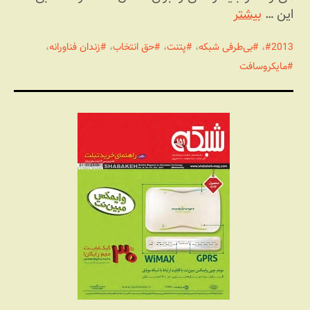
این …
بیشتر
2013
،
بی‌طرفی شبکه
،
پتنت
،
حق انتخاب
،
زندان فناورانه
،
مایکروسافت