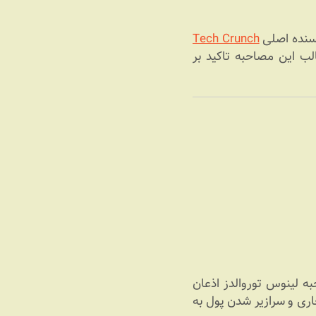
Tech Crunch
کات جالب این مصاحبه تاکید بر
ی لینوکس. در این مصاحبه لینوس توروالدز اذعان
 عده‎ای از متعصبان لینوکسی، باز شدن پای لینوکس در پروژه‎های تجاری و سرازیر شدن پول به