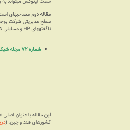
سمت لینوکس می‎تواند به رشد این کودک نوپا کمک کند. (
مقاله
سطح مدیریتی شرکت بوجود 
ناگفته‎های HP و مسایلی که منجر به اخراجش شد پرده برداشت. (
شماره ۷۲ مجله شبکه (دی ماه ۸۵)
این
کشورهای هند و چین. (
دریا