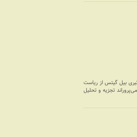
ه با نام Rebuilding Microsoft به بررسی شرکت عظیم مایکروسافت پس از کناره‎گیری بیل گیتس از ریاست
ی‌پروراند تجزیه و تحلیل