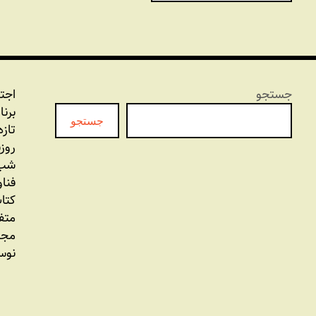
جستجو
اجت
برنا
جستجو
تازه
روز
شب 
فنا
کتاب
متف
مجل
نوس