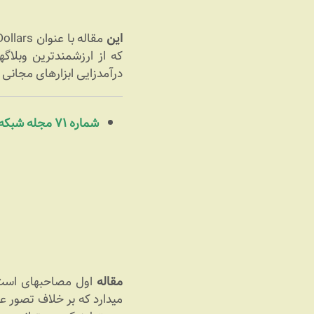
این
مقاله با عنوان Blogging For Dollars مصاحبه‎ای است با مایکل آرینگتون بنیان‎گذار و نویسنده اصلی
که
درآمدزایی ابزارهای مجانی وب ۲ نظیر ابزارهای وبلاگ‎نویس
شماره ۷۱ مجله شبکه (آذر ۸۵)
مقاله