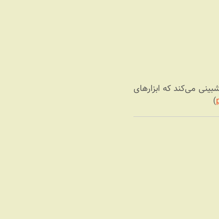
مقاله با نام انگلیسی The Boom Is Back با اشاره‎ای به بحران دات کام در دهه ۹۰ پیش‎بینی می‌کند که ابزارهای
)