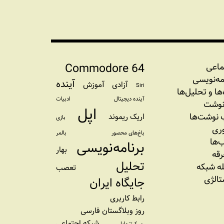
Commodore 64
ماعی
مه‏‌نویسی
آینده
آزادی
آموزش
Siri
‌‌ها و تحلیل‌ها
آینده دیجیتال
ادبیات
نوشت
اپل
نوشت‌ها
اریک ریموند
بازی
وری
باغ‌های محصور
بالمر
‌ها
برنامه‌نویسی
بهار
رقه
تحلیل
ه شبکه
تعصب
تالژی
جایگاه ایران
رابط کاربری
روز وبلاگستان فارسی
شبکه اجتماعی
ری کرتزوایل