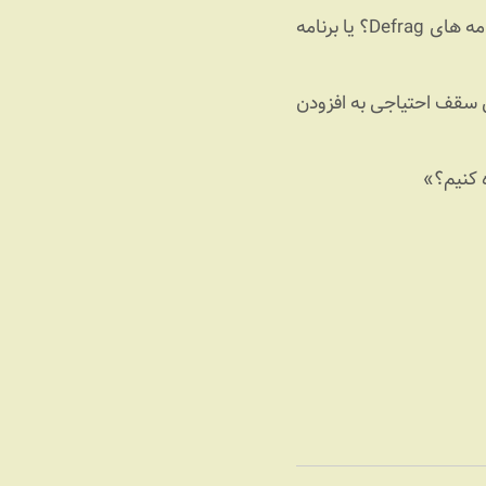
پرسید: «استاد Foo، چرا کاربران یونیکس از برنامه‌های آنتی‌ویروس استفاده نمی‌کنند؟ یا از برنامه های Defrag؟ یا برنامه
اشتن سقف احتیاجی به افزودن
ه کنیم؟»