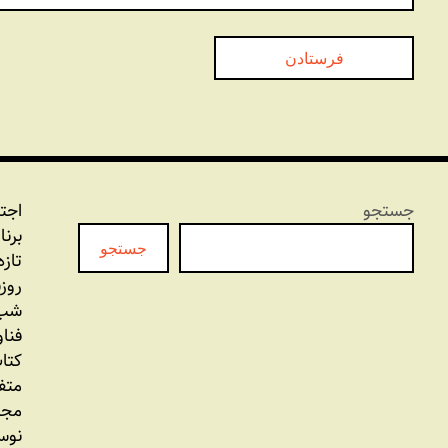
جستجو
اجت
برنا
جستجو
تازه
روز
شب 
فنا
کتاب
متف
مجل
نوس