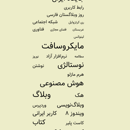
رابط کاربری
روز وبلاگستان فارسی
شبکه اجتماعی
ری کرتزوایل
فناوری
عربستان
فضای مجازی
لینوکس
مایکروسافت
نرم‌افزار آزاد
مطالعه
نوروز
نوستالژی
نوشتن
هرم مازلو
هوش مصنوعی
وبلاگ
هک
وبلاگ‌نویسی
وردپرس
ویندوز ۸
کاربر ایرانی
کتاب
کاست پلیر