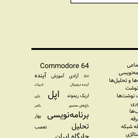
Commodore 64
ماعی
مه‏‌نویسی
آینده
آزادی
آموزش
Siri
‌‌ها و تحلیل‌ها
آینده دیجیتال
ادبیات
نوشت
اپل
نوشت‌ها
اریک ریموند
بازی
وری
باغ‌های محصور
بالمر
‌ها
برنامه‌نویسی
بهار
رقه
تحلیل
ه شبکه
تعصب
تالژی
جایگاه ایران