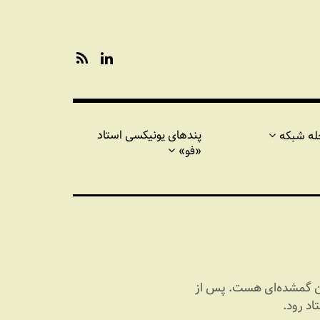
R
L
S
i
S
n
k
e
d
پندهای یونیکسی استاد
له شبکه
I
«فو»
n
ان گمشده‌ای هست. پس از
اد رود.