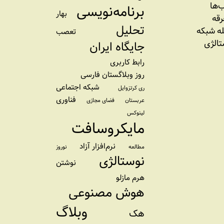
‌ها
برنامه‌نویسی
بهار
رقه
تحلیل
ه شبکه
تعصب
تالژی
جایگاه ایران
رابط کاربری
روز وبلاگستان فارسی
شبکه اجتماعی
ری کرتزوایل
فناوری
عربستان
فضای مجازی
لینوکس
مایکروسافت
نرم‌افزار آزاد
مطالعه
نوروز
نوستالژی
نوشتن
هرم مازلو
هوش مصنوعی
وبلاگ
هک