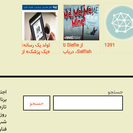
1391
از Slefie تا
تولد یک رسانه:
Selfish، درباب
«یک پزشک» از
خصوصیات نسل
وبلاگ تا رسانه‌ای
جدید
جمعی
جستجو
اجت
برنا
جستجو
تازه
روز
شب 
فنا