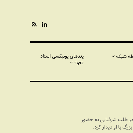
R
L
S
i
S
n
k
e
d
پندهای یونیکسی استاد
له شبکه
I
«فو»
n
در طلب شرفیابی به حضور
زرگ با او دیدار کرد.