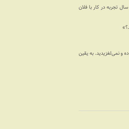
ل تجربه در کار با فلان
د؟»
 و نمی‌لغزیدید. به یقین