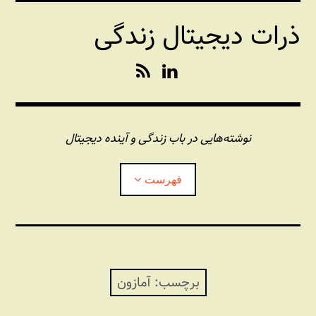
فتن
ذرات دیجیتال زندگی
ه
حتوا
R
L
S
i
S
n
k
e
نوشته‌هایی در باب زندگی و آینده دیجیتال
d
I
فهرست
n
درباره این وبلاگ
مجله شبکه
بازکردن
زیرفهر
برچسب:
آمازون
پندهای یونیکسی استاد «فو»
بازکردن
زیرفهر