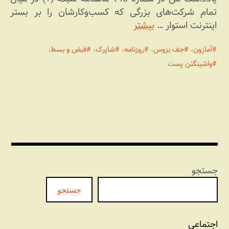
تمام شرکت‌های بزرگی که کسب‌وکارشان را بر بستر
اینترنت استوار …
بیشتر
آمازون
،
جف بزوس
،
روزنامه
،
شاپرک
،
قبض و بسط
،
واشینگتن پست
جستجو
جستجو
اجتماعی