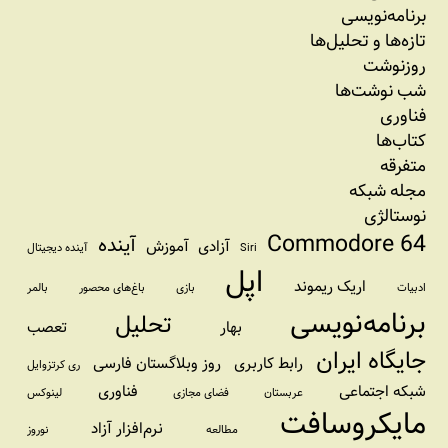
برنامه‏‌نویسی
تازه‌‌ها و تحلیل‌ها
روزنوشت
شب نوشت‌ها
فناوری
کتاب‌ها
متفرقه
مجله شبکه
نوستالژی
Commodore 64
آینده
آزادی
آموزش
Siri
آینده دیجیتال
اپل
اریک ریموند
ادبیات
بازی
باغ‌های محصور
بالمر
برنامه‌نویسی
تحلیل
بهار
تعصب
جایگاه ایران
رابط کاربری
روز وبلاگستان فارسی
ری کرتزوایل
شبکه اجتماعی
فناوری
عربستان
فضای مجازی
لینوکس
مایکروسافت
نرم‌افزار آزاد
مطالعه
نوروز