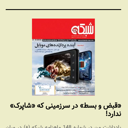
«قبض و بسط» در سرزمینی که «شاپرک»
ندارد!
یادداشت من در شماره 148 ماهنامه شبکه (+) در میان