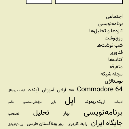
اجتماعی
برنامه‏‌نویسی
تازه‌‌ها و تحلیل‌ها
روزنوشت
شب نوشت‌ها
فناوری
کتاب‌ها
متفرقه
مجله شبکه
نوستالژی
Commodore 64
آینده
آزادی
آموزش
Siri
آینده دیجیتال
اپل
اریک ریموند
ادبیات
بازی
باغ‌های محصور
بالمر
برنامه‌نویسی
تحلیل
بهار
تعصب
جایگاه ایران
رابط کاربری
روز وبلاگستان فارسی
ری کرتزوایل