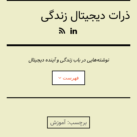
فتن
ذرات دیجیتال زندگی
ه
حتوا
R
L
S
i
S
n
k
e
نوشته‌هایی در باب زندگی و آینده دیجیتال
d
I
فهرست
n
درباره این وبلاگ
مجله شبکه
بازکردن
زیرفهر
برچسب:
آموزش
پندهای یونیکسی استاد «فو»
بازکردن
زیرفهر