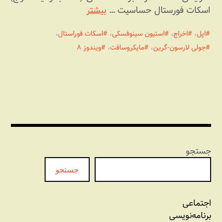
اسکات فورستال حساسیت …
بیشتر
اپل
،
اخراج
،
استیون سینوفسکی
،
اسکات فوراستال
،
جولی لارسون-گرین
،
مایکروسافت
،
ویندوز ۸
جستجو
جستجو
اجتماعی
برنامه‏‌نویسی