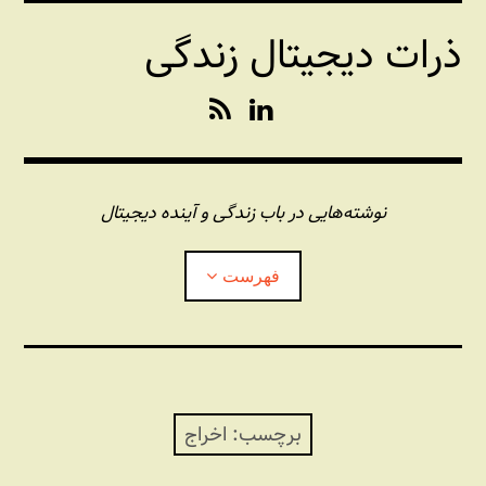
فتن
ذرات دیجیتال زندگی
ه
حتوا
R
L
S
i
S
n
k
e
نوشته‌هایی در باب زندگی و آینده دیجیتال
d
I
فهرست
n
درباره این وبلاگ
مجله شبکه
بازکردن
زیرفهر
برچسب:
اخراج
پندهای یونیکسی استاد «فو»
بازکردن
زیرفهر