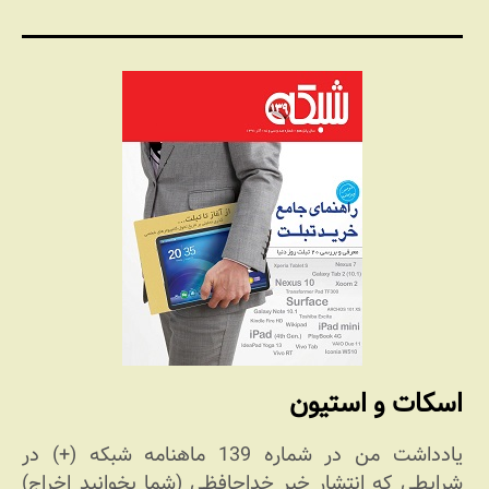
اسکات و استیون
یادداشت من در شماره 139 ماهنامه شبکه (+) در
شرایطی که انتشار خبر خداحافظی (شما بخوانید اخراج)