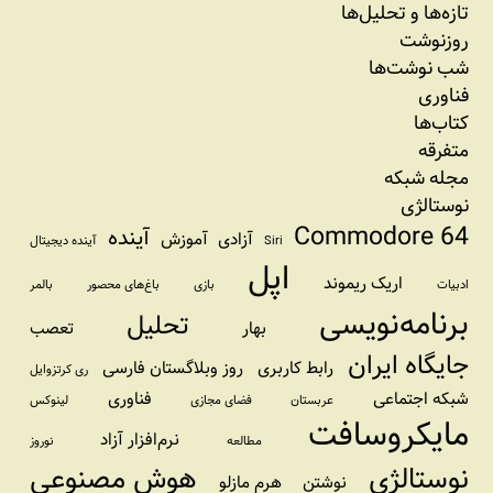
تازه‌‌ها و تحلیل‌ها
روزنوشت
شب نوشت‌ها
فناوری
کتاب‌ها
متفرقه
مجله شبکه
نوستالژی
Commodore 64
آینده
آزادی
آموزش
Siri
آینده دیجیتال
اپل
اریک ریموند
ادبیات
بازی
باغ‌های محصور
بالمر
برنامه‌نویسی
تحلیل
بهار
تعصب
جایگاه ایران
رابط کاربری
روز وبلاگستان فارسی
ری کرتزوایل
شبکه اجتماعی
فناوری
عربستان
فضای مجازی
لینوکس
مایکروسافت
نرم‌افزار آزاد
مطالعه
نوروز
نوستالژی
هوش مصنوعی
نوشتن
هرم مازلو