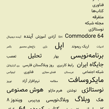
فناوری
کتاب‌ها
متفرقه
مجله شبکه
نوستالژی
Commodore 64
آینده
آزادی
آموزش
Siri
آینده دیجیتال
اپل
اریک ریموند
ادبیات
بازی
باغ‌های محصور
بالمر
برنامه‌نویسی
تحلیل
بهار
تعصب
جایگاه ایران
رابط کاربری
روز وبلاگستان فارسی
ری کرتزوایل
شبکه اجتماعی
فناوری
عربستان
فضای مجازی
لینوکس
مایکروسافت
نرم‌افزار آزاد
مطالعه
نوروز
نوستالژی
هوش مصنوعی
نوشتن
هرم مازلو
وبلاگ
هک
وبلاگ‌نویسی
ویندوز ۸
وردپرس
کمودور 64
کتاب