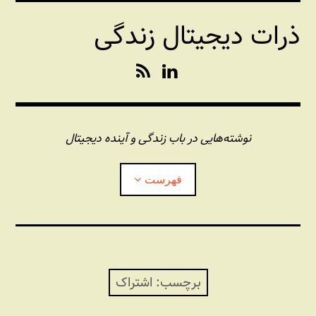
فتن
ذرات دیجیتال زندگی
ه
حتوا
R
L
S
i
S
n
k
e
نوشته‌هایی در باب زندگی و آینده دیجیتال
d
I
فهرست
n
درباره این وبلاگ
مجله شبکه
بازکردن
زیرفهر
برچسب:
اشتراک
پندهای یونیکسی استاد «فو»
بازکردن
زیرفهر