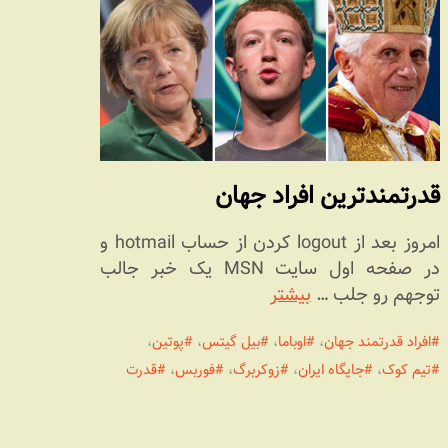
قدرتمندترین افراد جهان
امروز بعد از logout کردن از حساب hotmail و
در صفحه اول سایت MSN یک خبر جالب
توجهم رو جلب …
بیشتر
افراد قدرتمند جهان
،
اوباما
،
بیل گیتس
،
پوتین
،
تیم کوک
،
جایگاه ایران
،
زوکربرگ
،
فوربس
،
قدرت