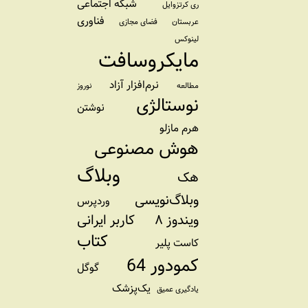
شبکه اجتماعی
ری کرتزوایل
فناوری
عربستان
فضای مجازی
لینوکس
مایکروسافت
نرم‌افزار آزاد
مطالعه
نوروز
نوستالژی
نوشتن
هرم مازلو
هوش مصنوعی
وبلاگ
هک
وبلاگ‌نویسی
وردپرس
ویندوز ۸
کاربر ایرانی
کتاب
کاست پلیر
کمودور 64
گوگل
یک‌پزشک
یادگیری عمیق