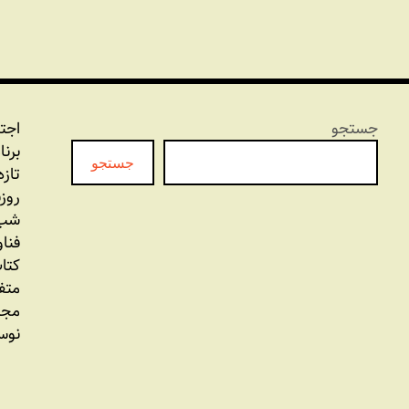
جستجو
اجت
برنا
جستجو
تازه
روز
شب 
فنا
کتاب
متف
مجل
نوس