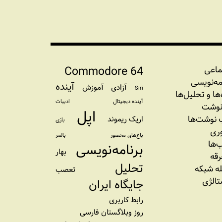
Commodore 64
ماعی
مه‏‌نویسی
آینده
آزادی
آموزش
Siri
‌‌ها و تحلیل‌ها
آینده دیجیتال
ادبیات
نوشت
اپل
نوشت‌ها
اریک ریموند
بازی
وری
باغ‌های محصور
بالمر
‌ها
برنامه‌نویسی
بهار
رقه
تحلیل
ه شبکه
تعصب
تالژی
جایگاه ایران
رابط کاربری
روز وبلاگستان فارسی