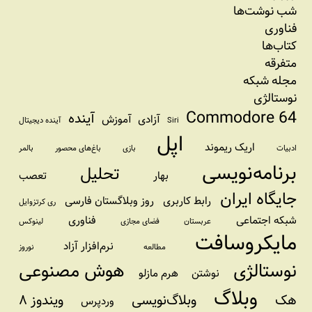
شب نوشت‌ها
فناوری
کتاب‌ها
متفرقه
مجله شبکه
نوستالژی
Commodore 64
آینده
آزادی
آموزش
Siri
آینده دیجیتال
اپل
اریک ریموند
ادبیات
بازی
باغ‌های محصور
بالمر
برنامه‌نویسی
تحلیل
بهار
تعصب
جایگاه ایران
رابط کاربری
روز وبلاگستان فارسی
ری کرتزوایل
شبکه اجتماعی
فناوری
عربستان
فضای مجازی
لینوکس
مایکروسافت
نرم‌افزار آزاد
مطالعه
نوروز
نوستالژی
هوش مصنوعی
نوشتن
هرم مازلو
وبلاگ
هک
وبلاگ‌نویسی
ویندوز ۸
وردپرس