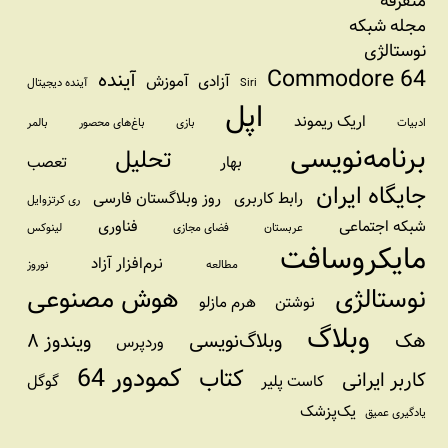
متفرقه
مجله شبکه
نوستالژی
Commodore 64
آینده
آزادی
آموزش
Siri
آینده دیجیتال
اپل
اریک ریموند
ادبیات
بازی
باغ‌های محصور
بالمر
برنامه‌نویسی
تحلیل
بهار
تعصب
جایگاه ایران
رابط کاربری
روز وبلاگستان فارسی
ری کرتزوایل
شبکه اجتماعی
فناوری
عربستان
فضای مجازی
لینوکس
مایکروسافت
نرم‌افزار آزاد
مطالعه
نوروز
نوستالژی
هوش مصنوعی
نوشتن
هرم مازلو
وبلاگ
هک
وبلاگ‌نویسی
ویندوز ۸
وردپرس
کمودور 64
کتاب
کاربر ایرانی
کاست پلیر
گوگل
یک‌پزشک
یادگیری عمیق