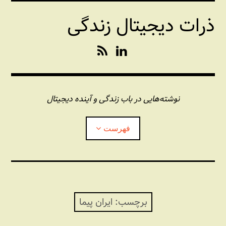
فتن
ذرات دیجیتال زندگی
ه
حتوا
R
L
S
i
S
n
k
e
نوشته‌هایی در باب زندگی و آینده دیجیتال
d
I
فهرست
n
درباره این وبلاگ
مجله شبکه
بازکردن
زیرفهر
برچسب:
ایران پیما
پندهای یونیکسی استاد «فو»
بازکردن
زیرفهر