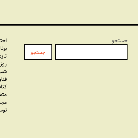
جستجو
اجت
برنا
جستجو
تازه
روز
شب 
فنا
کتاب
متف
مجل
نوس