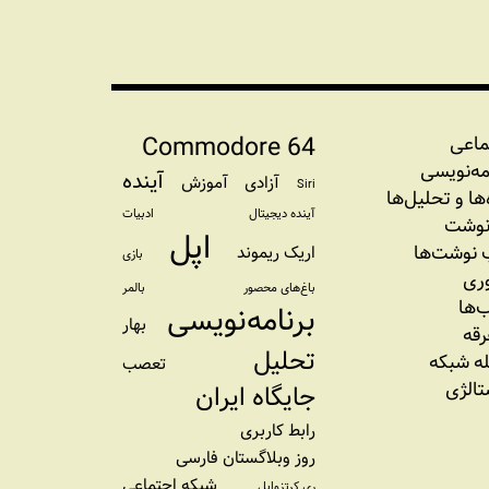
Commodore 64
ماعی
مه‏‌نویسی
آینده
آزادی
آموزش
Siri
‌‌ها و تحلیل‌ها
آینده دیجیتال
ادبیات
نوشت
اپل
نوشت‌ها
اریک ریموند
بازی
وری
باغ‌های محصور
بالمر
‌ها
برنامه‌نویسی
بهار
رقه
تحلیل
ه شبکه
تعصب
تالژی
جایگاه ایران
رابط کاربری
روز وبلاگستان فارسی
شبکه اجتماعی
ری کرتزوایل