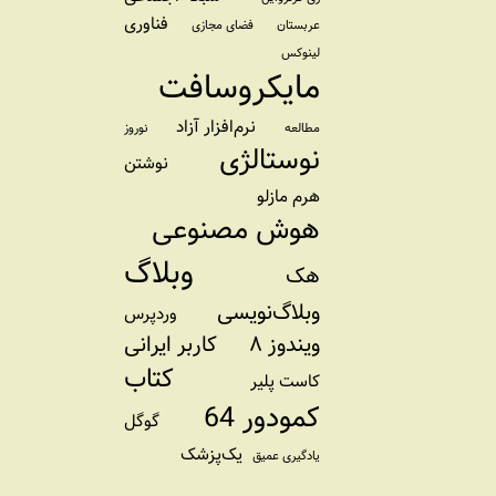
فناوری
عربستان
فضای مجازی
لینوکس
مایکروسافت
نرم‌افزار آزاد
مطالعه
نوروز
نوستالژی
نوشتن
هرم مازلو
هوش مصنوعی
وبلاگ
هک
وبلاگ‌نویسی
وردپرس
ویندوز ۸
کاربر ایرانی
کتاب
کاست پلیر
کمودور 64
گوگل
یک‌پزشک
یادگیری عمیق