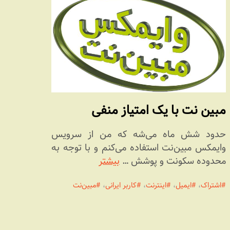
مبین نت با یک امتیاز منفی
حدود شش ماه می‌شه که من از سرویس
وایمکس مبین‌‌نت استفاده می‌کنم و با توجه به
محدوده سکونت و پوشش …
بیشتر
اشتراک
،
ایمیل
،
اینترنت
،
کاربر ایرانی
،
مبین‌نت