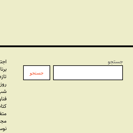
جستجو
اجت
برنا
جستجو
تازه
روز
شب 
فنا
کتاب
متف
مجل
نوس