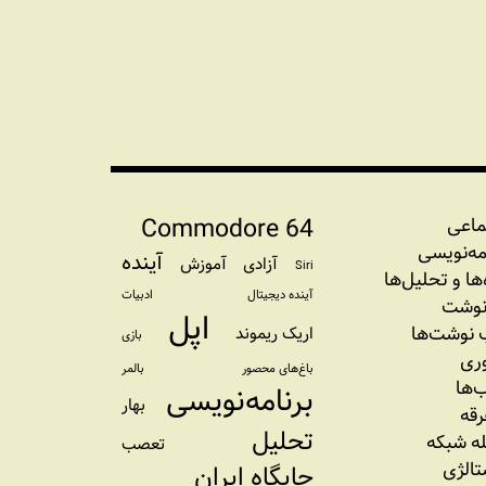
Commodore 64
ماعی
مه‏‌نویسی
آینده
آزادی
آموزش
Siri
‌‌ها و تحلیل‌ها
آینده دیجیتال
ادبیات
نوشت
اپل
نوشت‌ها
اریک ریموند
بازی
وری
باغ‌های محصور
بالمر
‌ها
برنامه‌نویسی
بهار
رقه
تحلیل
ه شبکه
تعصب
تالژی
جایگاه ایران