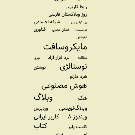
رابط کاربری
روز وبلاگستان فارسی
شبکه اجتماعی
ری کرتزوایل
فناوری
عربستان
فضای مجازی
لینوکس
مایکروسافت
نرم‌افزار آزاد
مطالعه
نوروز
نوستالژی
نوشتن
هرم مازلو
هوش مصنوعی
وبلاگ
هک
وبلاگ‌نویسی
وردپرس
ویندوز ۸
کاربر ایرانی
کتاب
کاست پلیر