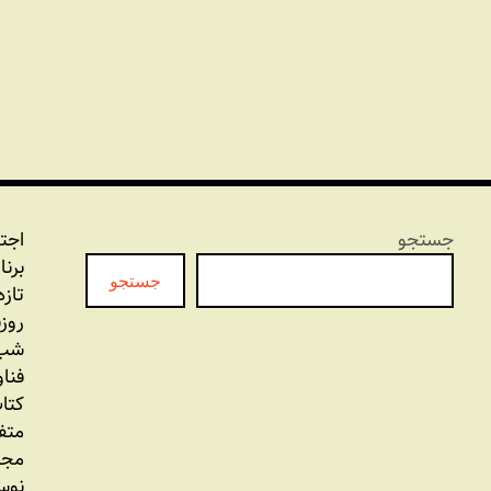
جستجو
اجت
برنا
جستجو
تازه
روز
شب 
فنا
کتاب
متف
مجل
نوس