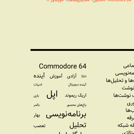
Windows 8
،
تحلیل
،
مایکروسافت
،
ویندوز ۸
Commodore 64
ماعی
مه‏‌نویسی
آینده
آزادی
آموزش
Siri
‌‌ها و تحلیل‌ها
آینده دیجیتال
ادبیات
نوشت
اپل
نوشت‌ها
اریک ریموند
بازی
وری
باغ‌های محصور
بالمر
‌ها
برنامه‌نویسی
بهار
رقه
تحلیل
ه شبکه
تعصب
تالژی