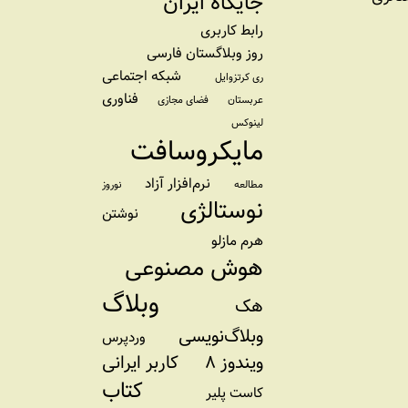
جایگاه ایران
رابط کاربری
روز وبلاگستان فارسی
شبکه اجتماعی
ری کرتزوایل
فناوری
عربستان
فضای مجازی
لینوکس
مایکروسافت
نرم‌افزار آزاد
مطالعه
نوروز
نوستالژی
نوشتن
هرم مازلو
هوش مصنوعی
وبلاگ
هک
وبلاگ‌نویسی
وردپرس
ویندوز ۸
کاربر ایرانی
کتاب
کاست پلیر