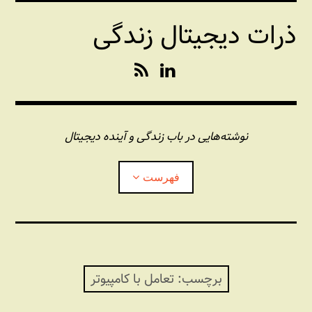
فتن
ذرات دیجیتال زندگی
ه
حتوا
R
L
S
i
S
n
k
e
نوشته‌هایی در باب زندگی و آینده دیجیتال
d
I
فهرست
n
درباره این وبلاگ
مجله شبکه
بازکردن
زیرفهر
برچسب:
تعامل با کامپیوتر
پندهای یونیکسی استاد «فو»
بازکردن
زیرفهر