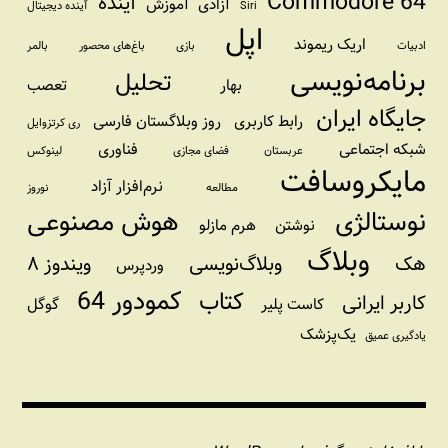
Commodore 64
آینده
آزادی
آموزش
Siri
آینده دیجیتال
اپل
اریک ریموند
ادبیات
بازی
باغ‌های محصور
بالمر
برنامه‌نویسی
تحلیل
بهار
تعصب
جایگاه ایران
رابط کاربری
روز وبلاگستان فارسی
ری کرتزوایل
شبکه اجتماعی
فناوری
عربستان
فضای مجازی
لینوکس
مایکروسافت
نرم‌افزار آزاد
مطالعه
نوروز
نوستالژی
هوش مصنوعی
نوشتن
هرم مازلو
وبلاگ
هک
وبلاگ‌نویسی
ویندوز ۸
وردپرس
کمودور 64
کتاب
کاربر ایرانی
کاست پلیر
گوگل
یک‌پزشک
یادگیری عمیق