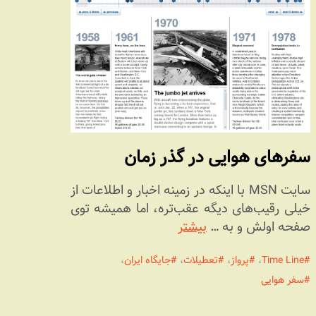
سفرهای هوایی در گذر زمان
سایت MSN با اینکه در زمینه اخبار و اطلاعات از
خیلی رقیب‌های دیگه عقب‌تره، اما همیشه توی
صفحه اولش و به …
بیشتر
Time Line
،
پرواز
،
تعطیلات
،
جایگاه ایران
،
سفر هوایی