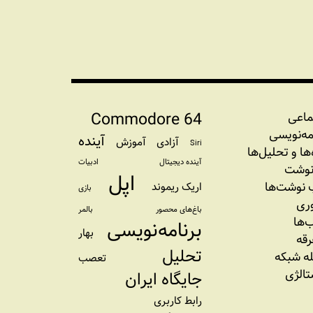
Commodore 64
ماعی
مه‏‌نویسی
آینده
آزادی
آموزش
Siri
‌‌ها و تحلیل‌ها
آینده دیجیتال
ادبیات
نوشت
اپل
نوشت‌ها
اریک ریموند
بازی
وری
باغ‌های محصور
بالمر
‌ها
برنامه‌نویسی
بهار
رقه
تحلیل
ه شبکه
تعصب
تالژی
جایگاه ایران
رابط کاربری