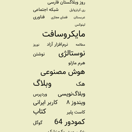
روز وبلاگستان فارسی
شبکه اجتماعی
ری کرتزوایل
فناوری
عربستان
فضای مجازی
لینوکس
مایکروسافت
نرم‌افزار آزاد
مطالعه
نوروز
نوستالژی
نوشتن
هرم مازلو
هوش مصنوعی
وبلاگ
هک
وبلاگ‌نویسی
وردپرس
ویندوز ۸
کاربر ایرانی
کتاب
کاست پلیر
کمودور 64
گوگل
یک‌پزشک
یادگیری عمیق