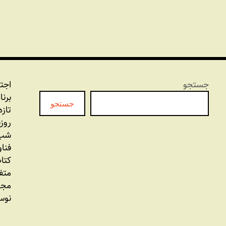
جستجو
اجت
برنا
جستجو
تازه
روز
شب 
فنا
کتاب
متف
مجل
نوس