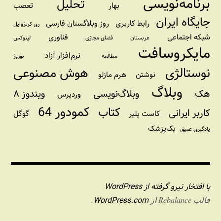
برنامه‌نویسی
تحلیل
بهار
تعصب
جایگاه ایران
رابط کاربری
روز وبلاگستان فارسی
ری کرتزوایل
شبکه اجتماعی
فناوری
عربستان
فضای مجازی
لینوکس
مایکروسافت
نرم‌افزار آزاد
مطالعه
نوروز
نوستالژی
هوش مصنوعی
نوشتن
هرم مازلو
وبلاگ
هک
وبلاگ‌نویسی
ویندوز ۸
وردپرس
کمودور 64
کتاب
کاربر ایرانی
کاست پلیر
گوگل
یک‌پزشک
یادگیری عمیق
با افتخار نیرو گرفته از WordPress
WordPress.com
قالب Rebalance از
.