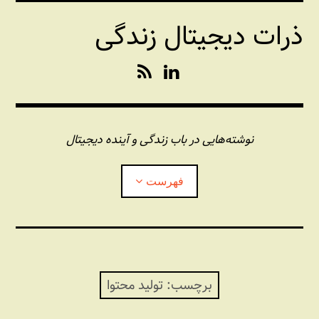
فتن
ذرات دیجیتال زندگی
ه
حتوا
R
L
S
i
S
n
k
e
نوشته‌هایی در باب زندگی و آینده دیجیتال
d
I
فهرست
n
درباره این وبلاگ
مجله شبکه
بازکردن
زیرفهر
برچسب:
تولید محتوا
پندهای یونیکسی استاد «فو»
بازکردن
زیرفهر