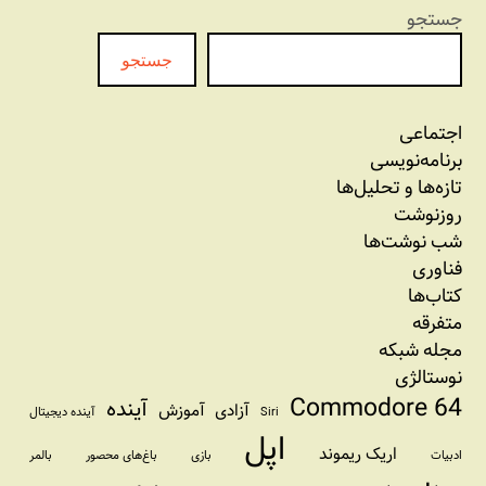
جستجو
جستجو
اجتماعی
برنامه‏‌نویسی
تازه‌‌ها و تحلیل‌ها
روزنوشت
شب نوشت‌ها
فناوری
کتاب‌ها
متفرقه
مجله شبکه
نوستالژی
Commodore 64
آینده
آزادی
آموزش
Siri
آینده دیجیتال
اپل
اریک ریموند
ادبیات
بازی
باغ‌های محصور
بالمر