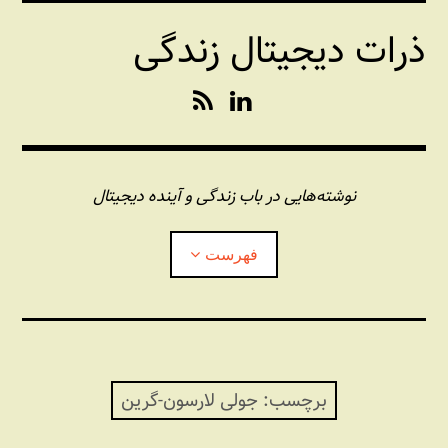
فتن
ذرات دیجیتال زندگی
ه
حتوا
R
L
S
i
S
n
k
e
نوشته‌هایی در باب زندگی و آینده دیجیتال
d
I
فهرست
n
درباره این وبلاگ
مجله شبکه
بازکردن
زیرفهر
برچسب:
جولی لارسون-گرین
پندهای یونیکسی استاد «فو»
بازکردن
زیرفهر