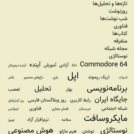
تازه‌‌ها و تحلیل‌ها
روزنوشت
شب نوشت‌ها
فناوری
کتاب‌ها
متفرقه
مجله شبکه
نوستالژی
Commodore 64
آینده
آزادی
آموزش
Siri
آینده دیجیتال
اپل
اریک ریموند
ادبیات
بازی
باغ‌های محصور
بالمر
برنامه‌نویسی
تحلیل
بهار
تعصب
جایگاه ایران
رابط کاربری
روز وبلاگستان فارسی
ری کرتزوایل
شبکه اجتماعی
فناوری
عربستان
فضای مجازی
لینوکس
مایکروسافت
نرم‌افزار آزاد
مطالعه
نوروز
نوستالژی
هوش مصنوعی
نوشتن
هرم مازلو