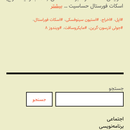
اسکات فورستال حساسیت …
بیشتر
اپل
،
اخراج
،
استیون سینوفسکی
،
اسکات فوراستال
،
جولی لارسون-گرین
،
مایکروسافت
،
ویندوز ۸
جستجو
جستجو
اجتماعی
برنامه‏‌نویسی