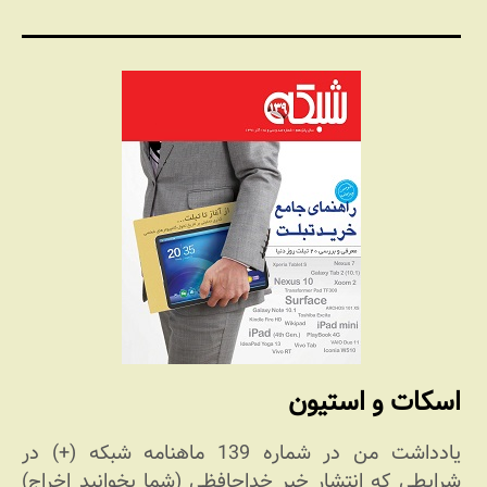
اسکات و استیون
یادداشت من در شماره 139 ماهنامه شبکه (+) در
شرایطی که انتشار خبر خداحافظی (شما بخوانید اخراج)