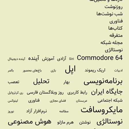
روزنوشت
شب نوشت‌ها
فناوری
کتاب‌ها
متفرقه
مجله شبکه
نوستالژی
Commodore 64
آینده
آزادی
آموزش
Siri
آینده دیجیتال
اپل
اریک ریموند
ادبیات
بازی
باغ‌های محصور
بالمر
برنامه‌نویسی
تحلیل
بهار
تعصب
جایگاه ایران
رابط کاربری
روز وبلاگستان فارسی
ری کرتزوایل
شبکه اجتماعی
فناوری
عربستان
فضای مجازی
لینوکس
مایکروسافت
نرم‌افزار آزاد
مطالعه
نوروز
نوستالژی
هوش مصنوعی
نوشتن
هرم مازلو