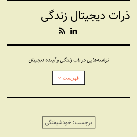
فتن
ذرات دیجیتال زندگی
ه
حتوا
R
L
S
i
S
n
k
e
نوشته‌هایی در باب زندگی و آینده دیجیتال
d
I
فهرست
n
درباره این وبلاگ
مجله شبکه
بازکردن
زیرفهر
برچسب:
خودشیفتگی
پندهای یونیکسی استاد «فو»
بازکردن
زیرفهر