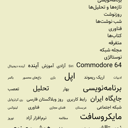
تازه‌‌ها و تحلیل‌ها
روزنوشت
شب نوشت‌ها
فناوری
کتاب‌ها
متفرقه
مجله شبکه
نوستالژی
Commodore 64
آینده
آزادی
آموزش
Siri
آینده دیجیتال
اپل
اریک ریموند
ادبیات
بازی
باغ‌های محصور
بالمر
برنامه‌نویسی
تحلیل
بهار
تعصب
جایگاه ایران
رابط کاربری
روز وبلاگستان فارسی
ری کرتزوایل
شبکه اجتماعی
فناوری
عربستان
فضای مجازی
لینوکس
مایکروسافت
نرم‌افزار آزاد
مطالعه
نوروز