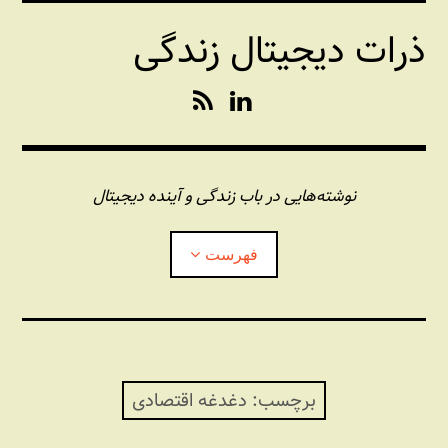
فتن
ذرات دیجیتال زندگی
ه
حتوا
R
L
S
i
S
n
k
e
نوشته‌هایی در باب زندگی و آینده دیجیتال
d
I
فهرست
n
درباره این وبلاگ
مجله شبکه
بازکردن
زیرفهر
برچسب:
دغدغه اقتصادی
پندهای یونیکسی استاد «فو»
بازکردن
زیرفهر