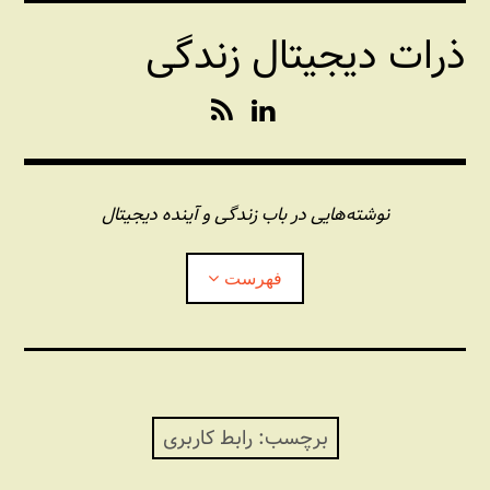
فتن
ذرات دیجیتال زندگی
ه
حتوا
R
L
S
i
S
n
k
e
نوشته‌هایی در باب زندگی و آینده دیجیتال
d
I
فهرست
n
درباره این وبلاگ
مجله شبکه
بازکردن
زیرفهر
برچسب:
رابط کاربری
پندهای یونیکسی استاد «فو»
بازکردن
زیرفهر