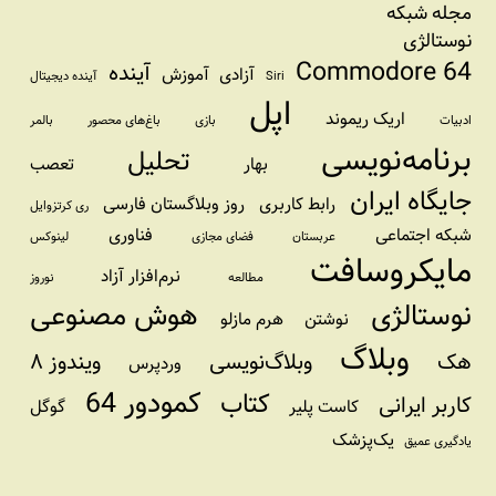
مجله شبکه
نوستالژی
Commodore 64
آینده
آزادی
آموزش
Siri
آینده دیجیتال
اپل
اریک ریموند
ادبیات
بازی
باغ‌های محصور
بالمر
برنامه‌نویسی
تحلیل
بهار
تعصب
جایگاه ایران
رابط کاربری
روز وبلاگستان فارسی
ری کرتزوایل
شبکه اجتماعی
فناوری
عربستان
فضای مجازی
لینوکس
مایکروسافت
نرم‌افزار آزاد
مطالعه
نوروز
نوستالژی
هوش مصنوعی
نوشتن
هرم مازلو
وبلاگ
هک
وبلاگ‌نویسی
ویندوز ۸
وردپرس
کمودور 64
کتاب
کاربر ایرانی
کاست پلیر
گوگل
یک‌پزشک
یادگیری عمیق