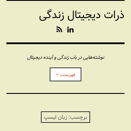
فتن
ذرات دیجیتال زندگی
ه
حتوا
R
L
S
i
S
n
k
e
نوشته‌هایی در باب زندگی و آینده دیجیتال
d
I
فهرست
n
درباره این وبلاگ
مجله شبکه
بازکردن
زیرفهر
برچسب:
زبان لیسپ
پندهای یونیکسی استاد «فو»
بازکردن
زیرفهر