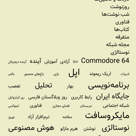
روزنوشت
شب نوشت‌ها
فناوری
کتاب‌ها
متفرقه
مجله شبکه
نوستالژی
Commodore 64
آینده
آزادی
آموزش
Siri
آینده دیجیتال
اپل
اریک ریموند
ادبیات
بازی
باغ‌های محصور
بالمر
برنامه‌نویسی
تحلیل
بهار
تعصب
جایگاه ایران
رابط کاربری
روز وبلاگستان فارسی
ری کرتزوایل
شبکه اجتماعی
فناوری
عربستان
فضای مجازی
لینوکس
مایکروسافت
نرم‌افزار آزاد
مطالعه
نوروز
نوستالژی
هوش مصنوعی
نوشتن
هرم مازلو