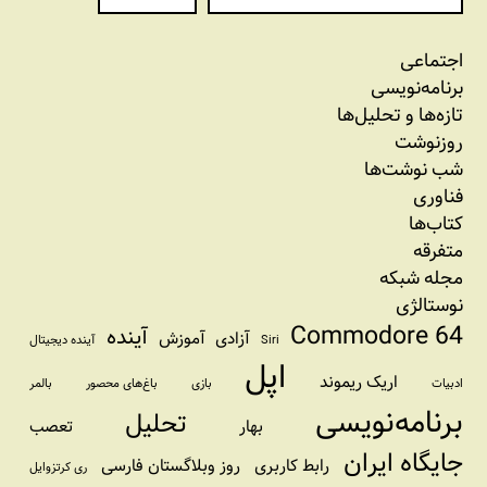
اجتماعی
برنامه‏‌نویسی
تازه‌‌ها و تحلیل‌ها
روزنوشت
شب نوشت‌ها
فناوری
کتاب‌ها
متفرقه
مجله شبکه
نوستالژی
Commodore 64
آینده
آزادی
آموزش
Siri
آینده دیجیتال
اپل
اریک ریموند
ادبیات
بازی
باغ‌های محصور
بالمر
برنامه‌نویسی
تحلیل
بهار
تعصب
جایگاه ایران
رابط کاربری
روز وبلاگستان فارسی
ری کرتزوایل