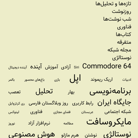
تازه‌‌ها و تحلیل‌ها
روزنوشت
شب نوشت‌ها
فناوری
کتاب‌ها
متفرقه
مجله شبکه
نوستالژی
Commodore 64
آینده
آزادی
آموزش
Siri
آینده دیجیتال
اپل
اریک ریموند
ادبیات
بازی
باغ‌های محصور
بالمر
برنامه‌نویسی
تحلیل
بهار
تعصب
جایگاه ایران
رابط کاربری
روز وبلاگستان فارسی
ری کرتزوایل
شبکه اجتماعی
فناوری
عربستان
فضای مجازی
لینوکس
مایکروسافت
نرم‌افزار آزاد
مطالعه
نوروز
نوستالژی
هوش مصنوعی
نوشتن
هرم مازلو