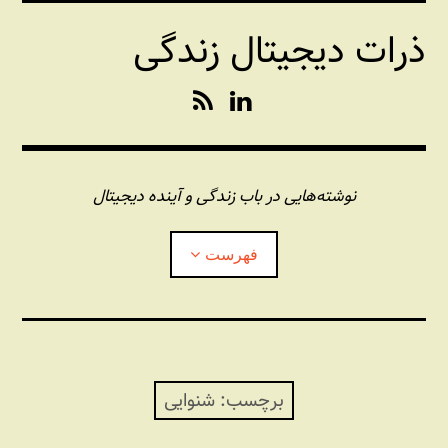
فتن
ذرات دیجیتال زندگی
ه
حتوا
R
L
S
i
S
n
k
e
نوشته‌هایی در باب زندگی و آینده دیجیتال
d
I
فهرست
n
درباره این وبلاگ
مجله شبکه
بازکردن
زیرفهر
برچسب:
شنوایی
پندهای یونیکسی استاد «فو»
بازکردن
زیرفهر