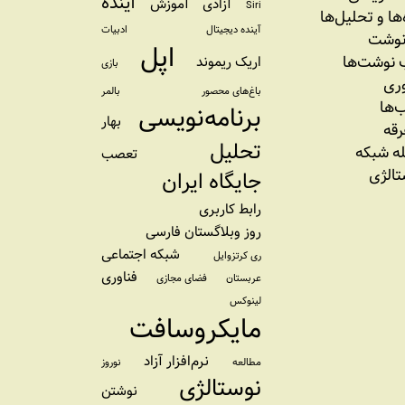
آینده
آزادی
آموزش
Siri
‌‌ها و تحلیل‌ها
آینده دیجیتال
ادبیات
نوشت
اپل
نوشت‌ها
اریک ریموند
بازی
وری
باغ‌های محصور
بالمر
‌ها
برنامه‌نویسی
بهار
رقه
تحلیل
ه شبکه
تعصب
تالژی
جایگاه ایران
رابط کاربری
روز وبلاگستان فارسی
شبکه اجتماعی
ری کرتزوایل
فناوری
عربستان
فضای مجازی
لینوکس
مایکروسافت
نرم‌افزار آزاد
مطالعه
نوروز
نوستالژی
نوشتن