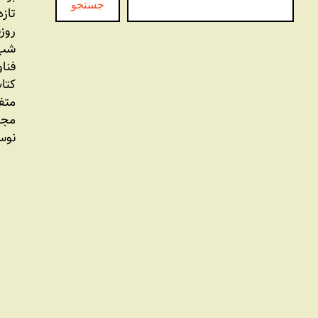
جستجو
تازه
روز
شب 
فنا
کتاب
متف
مجل
نوس