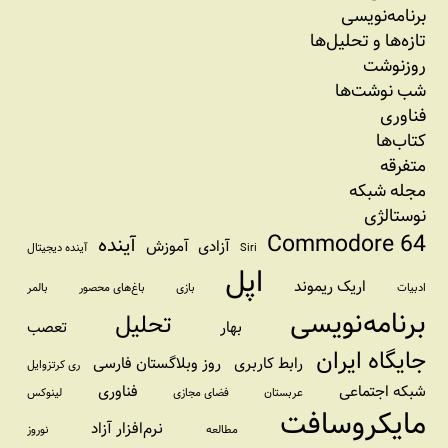
برنامه‏‌نویسی
تازه‌‌ها و تحلیل‌ها
روزنوشت
شب نوشت‌ها
فناوری
کتاب‌ها
متفرقه
مجله شبکه
نوستالژی
Commodore 64
آینده
آزادی
آموزش
Siri
آینده دیجیتال
اپل
اریک ریموند
ادبیات
بازی
باغ‌های محصور
بالمر
برنامه‌نویسی
تحلیل
بهار
تعصب
جایگاه ایران
رابط کاربری
روز وبلاگستان فارسی
ری کرتزوایل
شبکه اجتماعی
فناوری
عربستان
فضای مجازی
لینوکس
مایکروسافت
نرم‌افزار آزاد
مطالعه
نوروز