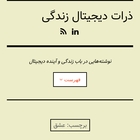
فتن
ذرات دیجیتال زندگی
ه
حتوا
R
L
S
i
S
n
k
e
نوشته‌هایی در باب زندگی و آینده دیجیتال
d
I
فهرست
n
درباره این وبلاگ
مجله شبکه
بازکردن
زیرفهر
برچسب:
عشق
پندهای یونیکسی استاد «فو»
بازکردن
زیرفهر