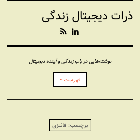
فتن
ذرات دیجیتال زندگی
ه
حتوا
R
L
S
i
S
n
k
e
نوشته‌هایی در باب زندگی و آینده دیجیتال
d
I
فهرست
n
درباره این وبلاگ
مجله شبکه
بازکردن
زیرفهر
برچسب:
فانتزی
پندهای یونیکسی استاد «فو»
بازکردن
زیرفهر