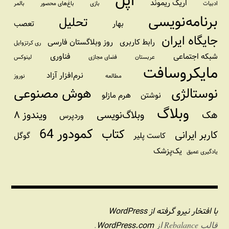
اپل
اریک ریموند
ادبیات
بازی
باغ‌های محصور
بالمر
برنامه‌نویسی
تحلیل
بهار
تعصب
جایگاه ایران
رابط کاربری
روز وبلاگستان فارسی
ری کرتزوایل
شبکه اجتماعی
فناوری
عربستان
فضای مجازی
لینوکس
مایکروسافت
نرم‌افزار آزاد
مطالعه
نوروز
نوستالژی
هوش مصنوعی
نوشتن
هرم مازلو
وبلاگ
هک
وبلاگ‌نویسی
ویندوز ۸
وردپرس
کمودور 64
کتاب
کاربر ایرانی
کاست پلیر
گوگل
یک‌پزشک
یادگیری عمیق
با افتخار نیرو گرفته از WordPress
WordPress.com
قالب Rebalance از
.