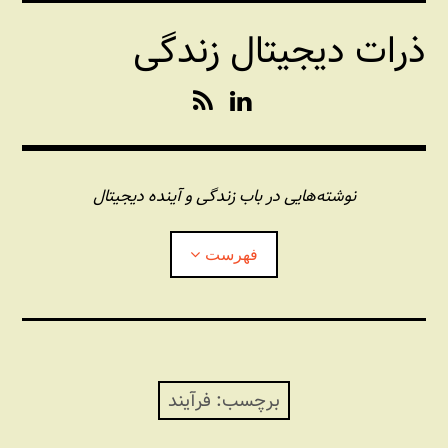
فتن
ذرات دیجیتال زندگی
ه
حتوا
R
L
S
i
S
n
k
e
نوشته‌هایی در باب زندگی و آینده دیجیتال
d
I
فهرست
n
درباره این وبلاگ
مجله شبکه
بازکردن
زیرفهر
برچسب:
فرآیند
پندهای یونیکسی استاد «فو»
بازکردن
زیرفهر