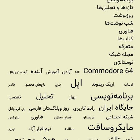
تازه‌‌ها و تحلیل‌ها
روزنوشت
شب نوشت‌ها
فناوری
کتاب‌ها
متفرقه
مجله شبکه
نوستالژی
Commodore 64
آینده
آزادی
آموزش
Siri
آینده دیجیتال
اپل
اریک ریموند
ادبیات
بازی
باغ‌های محصور
بالمر
برنامه‌نویسی
تحلیل
بهار
تعصب
جایگاه ایران
رابط کاربری
روز وبلاگستان فارسی
ری کرتزوایل
شبکه اجتماعی
فناوری
عربستان
فضای مجازی
لینوکس
مایکروسافت
نرم‌افزار آزاد
مطالعه
نوروز
نوستالژی
هوش مصنوعی