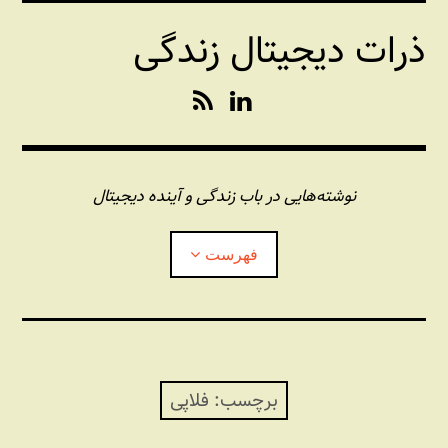
فتن
ذرات دیجیتال زندگی
ه
حتوا
R
L
S
i
S
n
k
e
نوشته‌هایی در باب زندگی و آینده دیجیتال
d
I
فهرست
n
درباره این وبلاگ
مجله شبکه
بازکردن
زیرفهر
برچسب:
فلاپی
پندهای یونیکسی استاد «فو»
بازکردن
زیرفهر