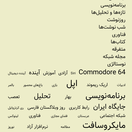
برنامه‏‌نویسی
تازه‌‌ها و تحلیل‌ها
روزنوشت
شب نوشت‌ها
فناوری
کتاب‌ها
متفرقه
مجله شبکه
نوستالژی
Commodore 64
آینده
آزادی
آموزش
Siri
آینده دیجیتال
اپل
اریک ریموند
ادبیات
بازی
باغ‌های محصور
بالمر
برنامه‌نویسی
تحلیل
بهار
تعصب
جایگاه ایران
رابط کاربری
روز وبلاگستان فارسی
ری کرتزوایل
شبکه اجتماعی
فناوری
عربستان
فضای مجازی
لینوکس
مایکروسافت
نرم‌افزار آزاد
مطالعه
نوروز