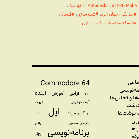
123D Make
،
Autodesk
،
اتودسک
،
خدایگان جهان خرد
،
شبیه‌سازی
،
فلسفه
،
فلسفه محاسبات
،
مدل‌سازی
Commodore 64
ماعی
مه‏‌نویسی
آینده
آزادی
آموزش
Siri
‌‌ها و تحلیل‌ها
آینده دیجیتال
ادبیات
نوشت
اپل
نوشت‌ها
اریک ریموند
بازی
وری
باغ‌های محصور
بالمر
‌ها
برنامه‌نویسی
بهار
رقه