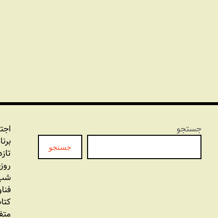
جستجو
اجت
برنا
جستجو
تازه
روز
شب 
فنا
کتاب
متف