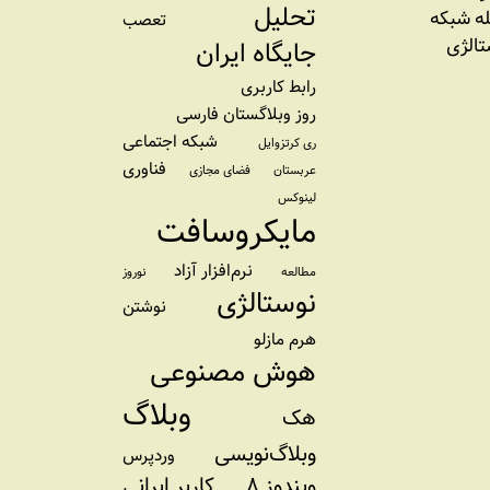
تحلیل
ه شبکه
تعصب
تالژی
جایگاه ایران
رابط کاربری
روز وبلاگستان فارسی
شبکه اجتماعی
ری کرتزوایل
فناوری
عربستان
فضای مجازی
لینوکس
مایکروسافت
نرم‌افزار آزاد
مطالعه
نوروز
نوستالژی
نوشتن
هرم مازلو
هوش مصنوعی
وبلاگ
هک
وبلاگ‌نویسی
وردپرس
ویندوز ۸
کاربر ایرانی