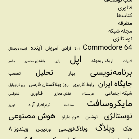
فناوری
کتاب‌ها
متفرقه
مجله شبکه
نوستالژی
Commodore 64
آینده
آزادی
آموزش
Siri
آینده دیجیتال
اپل
اریک ریموند
ادبیات
بازی
باغ‌های محصور
بالمر
برنامه‌نویسی
تحلیل
بهار
تعصب
جایگاه ایران
رابط کاربری
روز وبلاگستان فارسی
ری کرتزوایل
شبکه اجتماعی
فناوری
عربستان
فضای مجازی
لینوکس
مایکروسافت
نرم‌افزار آزاد
مطالعه
نوروز
نوستالژی
هوش مصنوعی
نوشتن
هرم مازلو
وبلاگ
هک
وبلاگ‌نویسی
ویندوز ۸
وردپرس