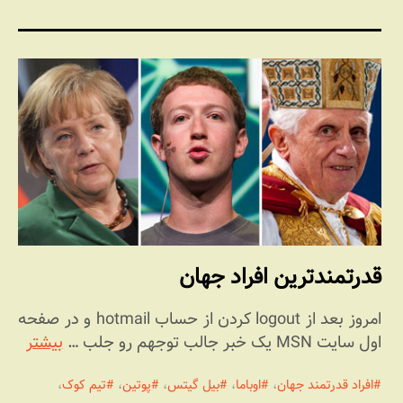
قدرتمندترین افراد جهان
امروز بعد از logout کردن از حساب hotmail و در صفحه
اول سایت MSN یک خبر جالب توجهم رو جلب …
بیشتر
افراد قدرتمند جهان
،
اوباما
،
بیل گیتس
،
پوتین
،
تیم کوک
،