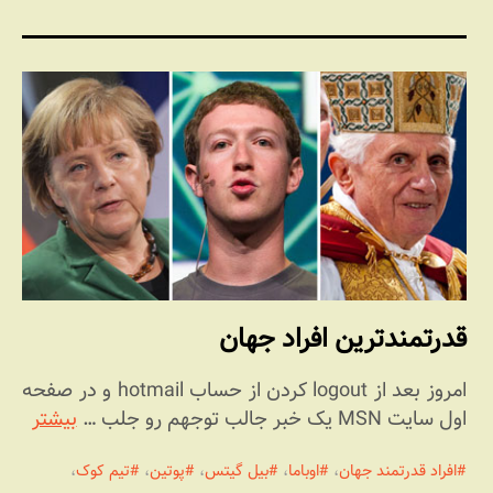
قدرتمندترین افراد جهان
امروز بعد از logout کردن از حساب hotmail و در صفحه
اول سایت MSN یک خبر جالب توجهم رو جلب …
بیشتر
افراد قدرتمند جهان
،
اوباما
،
بیل گیتس
،
پوتین
،
تیم کوک
،