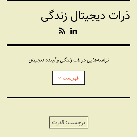
فتن
ذرات دیجیتال زندگی
ه
حتوا
R
L
S
i
S
n
k
e
نوشته‌هایی در باب زندگی و آینده دیجیتال
d
I
فهرست
n
درباره این وبلاگ
مجله شبکه
بازکردن
زیرفهر
برچسب:
قدرت
پندهای یونیکسی استاد «فو»
بازکردن
زیرفهر