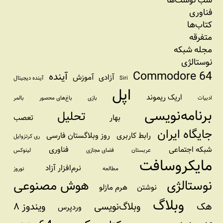
فناوری
کتاب‌ها
متفرقه
مجله شبکه
نوستالژی
Commodore 64
آینده
آزادی
آموزش
Siri
آینده دیجیتال
اپل
اریک ریموند
ادبیات
بازی
باغ‌های محصور
بالمر
برنامه‌نویسی
تحلیل
بهار
تعصب
جایگاه ایران
رابط کاربری
روز وبلاگستان فارسی
ری کرتزوایل
شبکه اجتماعی
فناوری
عربستان
فضای مجازی
لینوکس
مایکروسافت
نرم‌افزار آزاد
مطالعه
نوروز
نوستالژی
هوش مصنوعی
نوشتن
هرم مازلو
وبلاگ
هک
وبلاگ‌نویسی
ویندوز ۸
وردپرس