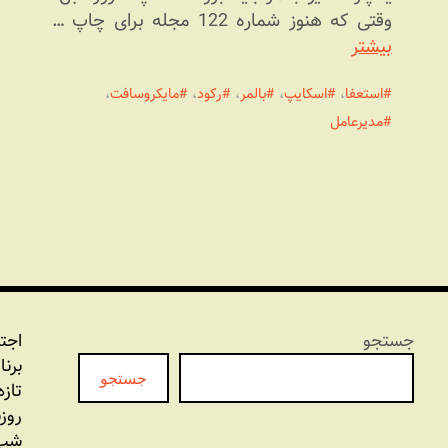
وقتی که هنوز شماره 122 مجله برای چاپ …
بیشتر
استعفا
،
اسکایپ
،
بالمر
،
رکود
،
مایکروسافت
،
مدیرعامل
جستجو
اجت
برنا
جستجو
تازه
روز
شب 