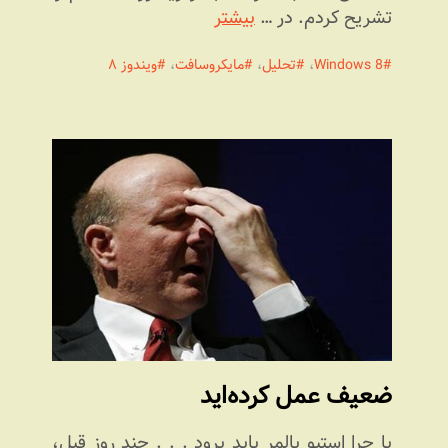
تشریح کردم. در …
بیشتر
Windows 8
،
تحلیل
،
مایکروسافت
،
ویندوز ۸
ضعیف عمل کرده‌‏اید
یا چرا استیو بالمر باید برود . . . چند روز قبل،