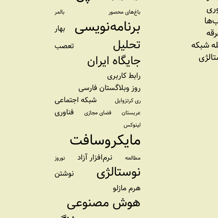
وری
باغ‌های محصور
بالمر
‌ها
برنامه‌نویسی
بهار
رقه
تحلیل
ه شبکه
تعصب
تالژی
جایگاه ایران
رابط کاربری
روز وبلاگستان فارسی
شبکه اجتماعی
ری کرتزوایل
فناوری
عربستان
فضای مجازی
لینوکس
مایکروسافت
نرم‌افزار آزاد
مطالعه
نوروز
نوستالژی
نوشتن
هرم مازلو
هوش مصنوعی