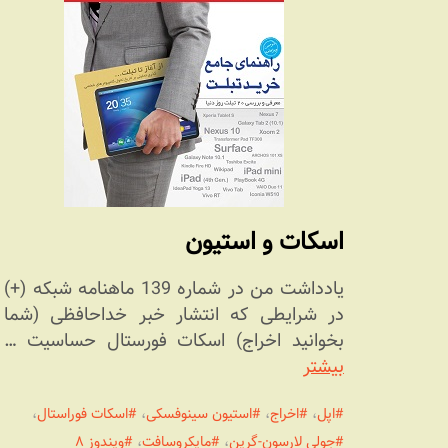
اسکات و استیون
یادداشت من در شماره 139 ماهنامه شبکه (+)
در شرایطی که انتشار خبر خداحافظی (شما
بخوانید اخراج) اسکات فورستال حساسیت …
بیشتر
اپل
،
اخراج
،
استیون سینوفسکی
،
اسکات فوراستال
،
جولی لارسون-گرین
،
مایکروسافت
،
ویندوز ۸