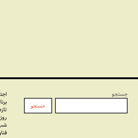
جستجو
اجت
برنا
جستجو
تازه
روز
شب 
فنا