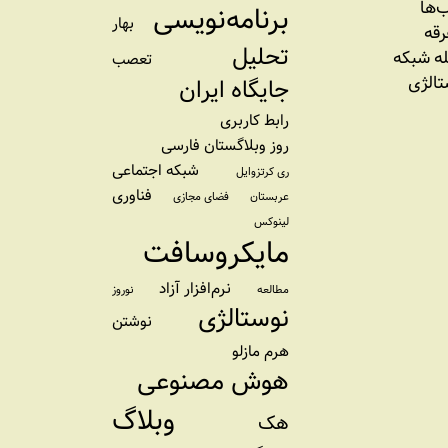
‌ها
برنامه‌نویسی
بهار
رقه
تحلیل
ه شبکه
تعصب
تالژی
جایگاه ایران
رابط کاربری
روز وبلاگستان فارسی
شبکه اجتماعی
ری کرتزوایل
فناوری
عربستان
فضای مجازی
لینوکس
مایکروسافت
نرم‌افزار آزاد
مطالعه
نوروز
نوستالژی
نوشتن
هرم مازلو
هوش مصنوعی
وبلاگ
هک