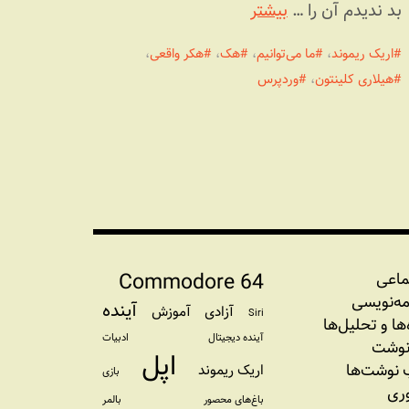
بد ندیدم آن را …
بیشتر
اریک ریموند
،
ما می‌توانیم
،
هک
،
هکر واقعی
،
هیلاری کلینتون
،
وردپرس
Commodore 64
ماعی
مه‏‌نویسی
آینده
آزادی
آموزش
Siri
‌‌ها و تحلیل‌ها
آینده دیجیتال
ادبیات
نوشت
اپل
نوشت‌ها
اریک ریموند
بازی
وری
باغ‌های محصور
بالمر