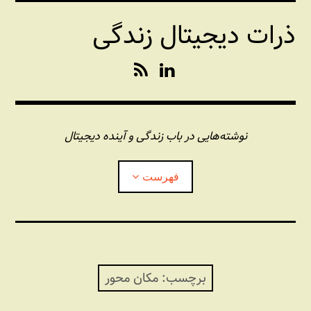
فتن
ذرات دیجیتال زندگی
ه
حتوا
R
L
S
i
S
n
k
e
نوشته‌هایی در باب زندگی و آینده دیجیتال
d
I
فهرست
n
درباره این وبلاگ
مجله شبکه
بازکردن
زیرفهر
برچسب:
مکان محور
پندهای یونیکسی استاد «فو»
بازکردن
زیرفهر