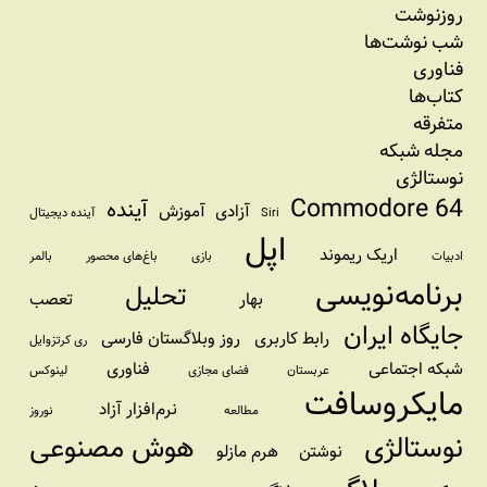
روزنوشت
شب نوشت‌ها
فناوری
کتاب‌ها
متفرقه
مجله شبکه
نوستالژی
Commodore 64
آینده
آزادی
آموزش
Siri
آینده دیجیتال
اپل
اریک ریموند
ادبیات
بازی
باغ‌های محصور
بالمر
برنامه‌نویسی
تحلیل
بهار
تعصب
جایگاه ایران
رابط کاربری
روز وبلاگستان فارسی
ری کرتزوایل
شبکه اجتماعی
فناوری
عربستان
فضای مجازی
لینوکس
مایکروسافت
نرم‌افزار آزاد
مطالعه
نوروز
نوستالژی
هوش مصنوعی
نوشتن
هرم مازلو