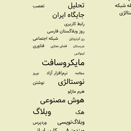
تحلیل
ه شبکه
تعصب
تالژی
جایگاه ایران
رابط کاربری
روز وبلاگستان فارسی
شبکه اجتماعی
ری کرتزوایل
فناوری
عربستان
فضای مجازی
لینوکس
مایکروسافت
نرم‌افزار آزاد
مطالعه
نوروز
نوستالژی
نوشتن
هرم مازلو
هوش مصنوعی
وبلاگ
هک
وبلاگ‌نویسی
وردپرس
ویندوز ۸
کاربر ایرانی