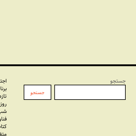
جستجو
اجت
برنا
جستجو
تازه
روز
شب 
فنا
کتاب
متف