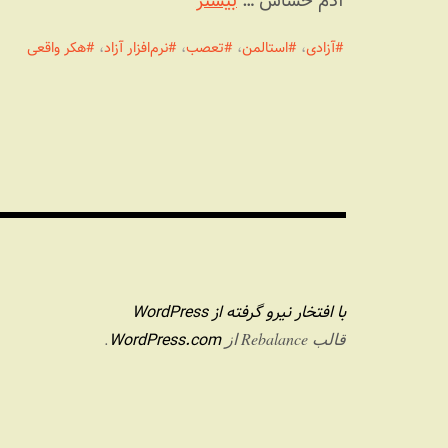
آدم حساس …
بیشتر
آزادی
،
استالمن
،
تعصب
،
نرم‌افزار آزاد
،
هکر واقعی
با افتخار نیرو گرفته از WordPress
WordPress.com
قالب Rebalance از
.