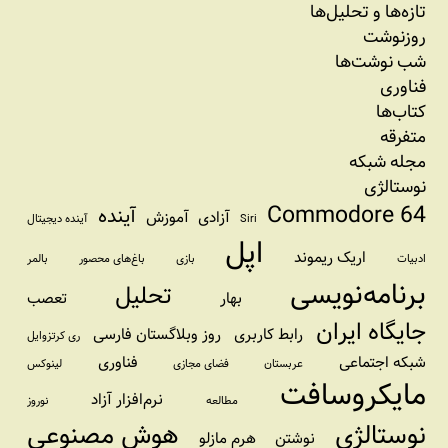
تازه‌‌ها و تحلیل‌ها
روزنوشت
شب نوشت‌ها
فناوری
کتاب‌ها
متفرقه
مجله شبکه
نوستالژی
Commodore 64
آینده
آزادی
آموزش
Siri
آینده دیجیتال
اپل
اریک ریموند
ادبیات
بازی
باغ‌های محصور
بالمر
برنامه‌نویسی
تحلیل
بهار
تعصب
جایگاه ایران
رابط کاربری
روز وبلاگستان فارسی
ری کرتزوایل
شبکه اجتماعی
فناوری
عربستان
فضای مجازی
لینوکس
مایکروسافت
نرم‌افزار آزاد
مطالعه
نوروز
نوستالژی
هوش مصنوعی
نوشتن
هرم مازلو