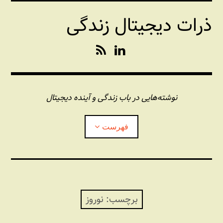
فتن
ذرات دیجیتال زندگی
ه
حتوا
R
L
S
i
S
n
k
e
نوشته‌هایی در باب زندگی و آینده دیجیتال
d
I
فهرست
n
درباره این وبلاگ
مجله شبکه
بازکردن
زیرفهر
برچسب:
نوروز
پندهای یونیکسی استاد «فو»
بازکردن
زیرفهر