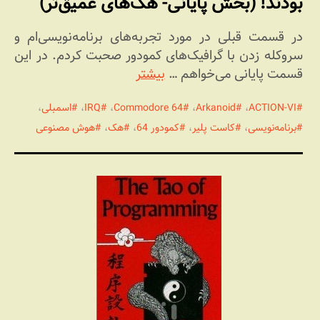
بودند! (بخش پایانی- هک‌های عمیق‌تر)
در قسمت قبلی در مورد تجربه‌های برنامه‌نویسی‌ام و
سروکله زدن با گرافیک‌های کمودور صحبت کردم. در این
قسمت پایانی می‌خواهم …
بیشتر
ACTION-VI
،
Arkanoid
،
Commodore 64
،
IRQ
،
اسمبلی
،
برنامه‌نویسی
،
کاست پلیر
،
کمودور 64
،
هک
،
هوش مصنوعی