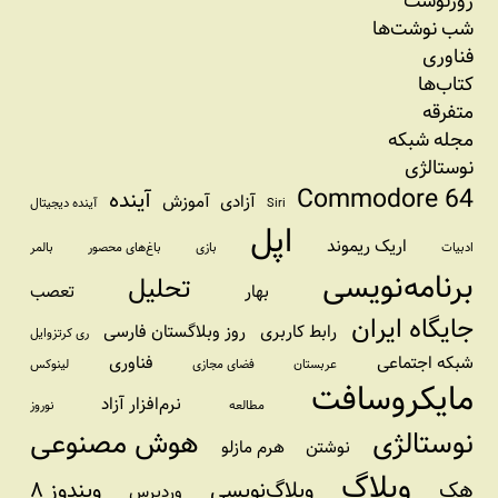
روزنوشت
شب نوشت‌ها
فناوری
کتاب‌ها
متفرقه
مجله شبکه
نوستالژی
Commodore 64
آینده
آزادی
آموزش
Siri
آینده دیجیتال
اپل
اریک ریموند
ادبیات
بازی
باغ‌های محصور
بالمر
برنامه‌نویسی
تحلیل
بهار
تعصب
جایگاه ایران
رابط کاربری
روز وبلاگستان فارسی
ری کرتزوایل
شبکه اجتماعی
فناوری
عربستان
فضای مجازی
لینوکس
مایکروسافت
نرم‌افزار آزاد
مطالعه
نوروز
نوستالژی
هوش مصنوعی
نوشتن
هرم مازلو
وبلاگ
هک
وبلاگ‌نویسی
ویندوز ۸
وردپرس