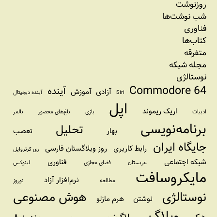
روزنوشت
شب نوشت‌ها
فناوری
کتاب‌ها
متفرقه
مجله شبکه
نوستالژی
Commodore 64
آینده
آزادی
آموزش
Siri
آینده دیجیتال
اپل
اریک ریموند
ادبیات
بازی
باغ‌های محصور
بالمر
برنامه‌نویسی
تحلیل
بهار
تعصب
جایگاه ایران
رابط کاربری
روز وبلاگستان فارسی
ری کرتزوایل
شبکه اجتماعی
فناوری
عربستان
فضای مجازی
لینوکس
مایکروسافت
نرم‌افزار آزاد
مطالعه
نوروز
نوستالژی
هوش مصنوعی
نوشتن
هرم مازلو
وبلاگ