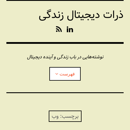
فتن
ذرات دیجیتال زندگی
ه
حتوا
R
L
S
i
S
n
k
e
نوشته‌هایی در باب زندگی و آینده دیجیتال
d
I
فهرست
n
درباره این وبلاگ
مجله شبکه
بازکردن
زیرفهر
برچسب:
وب
پندهای یونیکسی استاد «فو»
بازکردن
زیرفهر