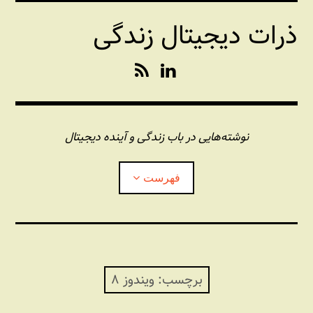
فتن
ذرات دیجیتال زندگی
ه
حتوا
R
L
S
i
S
n
k
e
نوشته‌هایی در باب زندگی و آینده دیجیتال
d
I
فهرست
n
درباره این وبلاگ
مجله شبکه
بازکردن
زیرفهر
برچسب:
ویندوز ۸
پندهای یونیکسی استاد «فو»
بازکردن
زیرفهر