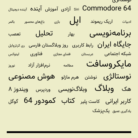
Commodore 64
آینده
آزادی
آموزش
Siri
آینده دیجیتال
اپل
اریک ریموند
ادبیات
بازی
باغ‌های محصور
بالمر
برنامه‌نویسی
تحلیل
بهار
تعصب
جایگاه ایران
رابط کاربری
روز وبلاگستان فارسی
ری کرتزوایل
شبکه اجتماعی
فناوری
عربستان
فضای مجازی
لینوکس
مایکروسافت
نرم‌افزار آزاد
مطالعه
نوروز
نوستالژی
هوش مصنوعی
نوشتن
هرم مازلو
وبلاگ
هک
وبلاگ‌نویسی
ویندوز ۸
وردپرس
کمودور 64
کتاب
کاربر ایرانی
کاست پلیر
گوگل
یک‌پزشک
یادگیری عمیق