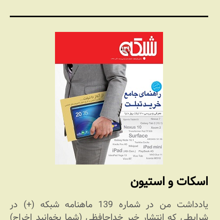
اسکات و استیون
یادداشت من در شماره 139 ماهنامه شبکه (+) در
شرایطی که انتشار خبر خداحافظی (شما بخوانید اخراج)