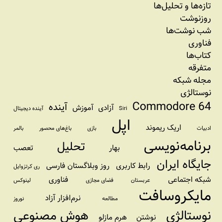
تازه‌‌ها و تحلیل‌ها
روزنوشت
شب نوشت‌ها
فناوری
کتاب‌ها
متفرقه
مجله شبکه
نوستالژی
Commodore 64
آینده
آزادی
آموزش
Siri
آینده دیجیتال
اپل
اریک ریموند
ادبیات
بازی
باغ‌های محصور
بالمر
برنامه‌نویسی
تحلیل
بهار
تعصب
جایگاه ایران
رابط کاربری
روز وبلاگستان فارسی
ری کرتزوایل
شبکه اجتماعی
فناوری
عربستان
فضای مجازی
لینوکس
مایکروسافت
نرم‌افزار آزاد
مطالعه
نوروز
نوستالژی
هوش مصنوعی
نوشتن
هرم مازلو