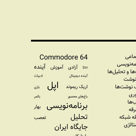
Commodore 64
ماعی
مه‏‌نویسی
آینده
آزادی
آموزش
Siri
‌‌ها و تحلیل‌ها
آینده دیجیتال
ادبیات
نوشت
اپل
نوشت‌ها
اریک ریموند
بازی
وری
باغ‌های محصور
بالمر
‌ها
برنامه‌نویسی
بهار
رقه
تحلیل
ه شبکه
تعصب
تالژی
جایگاه ایران