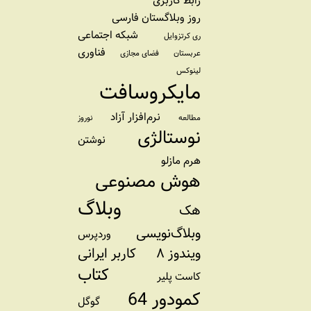
رابط کاربری
روز وبلاگستان فارسی
شبکه اجتماعی
ری کرتزوایل
فناوری
عربستان
فضای مجازی
لینوکس
مایکروسافت
نرم‌افزار آزاد
مطالعه
نوروز
نوستالژی
نوشتن
هرم مازلو
هوش مصنوعی
وبلاگ
هک
وبلاگ‌نویسی
وردپرس
ویندوز ۸
کاربر ایرانی
کتاب
کاست پلیر
کمودور 64
گوگل