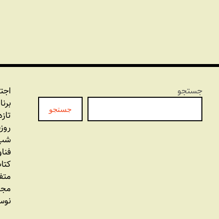
جستجو
اجت
برنا
جستجو
تازه
روز
شب 
فنا
کتاب
متف
مجل
نوس