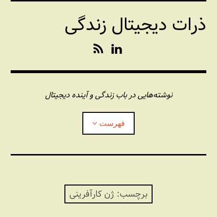
فتن
ذرات دیجیتال زندگی
ه
حتوا
R
L
S
i
S
n
k
e
نوشته‌هایی در باب زندگی و آینده دیجیتال
d
I
فهرست
n
درباره این وبلاگ
مجله شبکه
بازکردن
زیرفهر
برچسب:
ژن کارآفرینی
پندهای یونیکسی استاد «فو»
بازکردن
زیرفهر