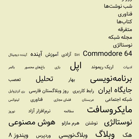
شب نوشت‌ها
فناوری
کتاب‌ها
متفرقه
مجله شبکه
نوستالژی
Commodore 64
آینده
آزادی
آموزش
Siri
آینده دیجیتال
اپل
اریک ریموند
ادبیات
بازی
باغ‌های محصور
بالمر
برنامه‌نویسی
تحلیل
بهار
تعصب
جایگاه ایران
رابط کاربری
روز وبلاگستان فارسی
ری کرتزوایل
شبکه اجتماعی
فناوری
عربستان
فضای مجازی
لینوکس
مایکروسافت
نرم‌افزار آزاد
مطالعه
نوروز
نوستالژی
هوش مصنوعی
نوشتن
هرم مازلو
وبلاگ
هک
وبلاگ‌نویسی
ویندوز ۸
وردپرس