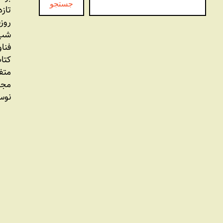
جستجو
تازه
روز
شب 
فنا
کتاب
متف
مجل
نوس