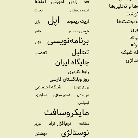
آینده
آزادی
آموزش
Siri
‌‌ها و تحلیل‌ها
آینده دیجیتال
ادبیات
نوشت
اپل
نوشت‌ها
اریک ریموند
بازی
وری
باغ‌های محصور
بالمر
‌ها
برنامه‌نویسی
بهار
رقه
تحلیل
ه شبکه
تعصب
تالژی
جایگاه ایران
رابط کاربری
روز وبلاگستان فارسی
شبکه اجتماعی
ری کرتزوایل
فناوری
عربستان
فضای مجازی
لینوکس
مایکروسافت
نرم‌افزار آزاد
مطالعه
نوروز
نوستالژی
نوشتن