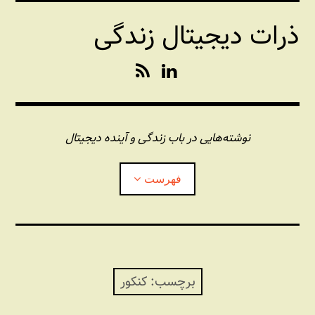
فتن
ذرات دیجیتال زندگی
ه
حتوا
R
L
S
i
S
n
k
e
نوشته‌هایی در باب زندگی و آینده دیجیتال
d
I
فهرست
n
درباره این وبلاگ
مجله شبکه
بازکردن
زیرفهر
برچسب:
کنکور
پندهای یونیکسی استاد «فو»
بازکردن
زیرفهر