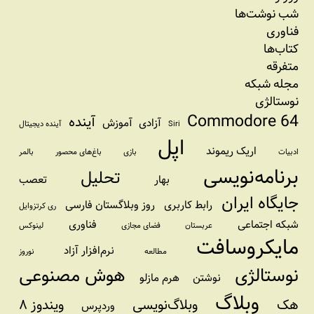
شب نوشت‌ها
فناوری
کتاب‌ها
متفرقه
مجله شبکه
نوستالژی
Commodore 64
آینده
آزادی
آموزش
Siri
آینده دیجیتال
اپل
اریک ریموند
ادبیات
بازی
باغ‌های محصور
بالمر
برنامه‌نویسی
تحلیل
بهار
تعصب
جایگاه ایران
رابط کاربری
روز وبلاگستان فارسی
ری کرتزوایل
شبکه اجتماعی
فناوری
عربستان
فضای مجازی
لینوکس
مایکروسافت
نرم‌افزار آزاد
مطالعه
نوروز
نوستالژی
هوش مصنوعی
نوشتن
هرم مازلو
وبلاگ
هک
وبلاگ‌نویسی
ویندوز ۸
وردپرس