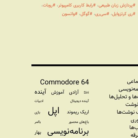
پردازش زبان طبیعی
،
رابط کاربری کامپیوتر
،
روبات
،
ری کرتزوایل
،
سی‌ری
،
گوگل
،
واتسون
Commodore 64
ماعی
مه‏‌نویسی
آینده
آزادی
آموزش
Siri
‌‌ها و تحلیل‌ها
آینده دیجیتال
ادبیات
نوشت
اپل
نوشت‌ها
اریک ریموند
بازی
وری
باغ‌های محصور
بالمر
‌ها
برنامه‌نویسی
بهار
رقه