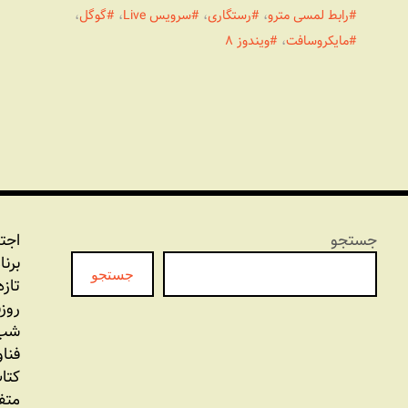
رابط لمسی مترو
،
رستگاری
،
سرویس Live
،
گوگل
،
مایکروسافت
،
ویندوز ۸
جستجو
اجت
برنا
جستجو
تازه
روز
شب 
فنا
کتاب
متف