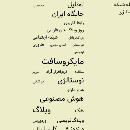
تحلیل
ه شبکه
تعصب
تالژی
جایگاه ایران
رابط کاربری
روز وبلاگستان فارسی
شبکه اجتماعی
ری کرتزوایل
فناوری
عربستان
فضای مجازی
لینوکس
مایکروسافت
نرم‌افزار آزاد
مطالعه
نوروز
نوستالژی
نوشتن
هرم مازلو
هوش مصنوعی
وبلاگ
هک
وبلاگ‌نویسی
وردپرس
ویندوز ۸
کاربر ایرانی