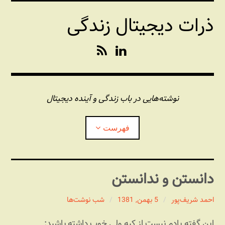
فتن
ذرات دیجیتال زندگی
ه
حتوا
R
L
S
i
S
n
k
e
نوشته‌هایی در باب زندگی و آینده دیجیتال
d
I
فهرست
n
درباره این وبلاگ
دانستن و ندانستن
مجله شبکه
بازکردن
زیرفهر
احمد شریف‌پور
5 بهمن, 1381
شب نوشت‌ها
پندهای یونیکسی استاد «فو»
بازکردن
این گفته یادم نیست از کیه ولی خوب داشته باشید:
زیرفهر