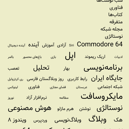
شب نوشت‌ها
فناوری
کتاب‌ها
متفرقه
مجله شبکه
نوستالژی
Commodore 64
آینده
آزادی
آموزش
Siri
آینده دیجیتال
اپل
اریک ریموند
ادبیات
بازی
باغ‌های محصور
بالمر
برنامه‌نویسی
تحلیل
بهار
تعصب
جایگاه ایران
رابط کاربری
روز وبلاگستان فارسی
ری کرتزوایل
شبکه اجتماعی
فناوری
عربستان
فضای مجازی
لینوکس
مایکروسافت
نرم‌افزار آزاد
مطالعه
نوروز
نوستالژی
هوش مصنوعی
نوشتن
هرم مازلو
وبلاگ
هک
وبلاگ‌نویسی
ویندوز ۸
وردپرس