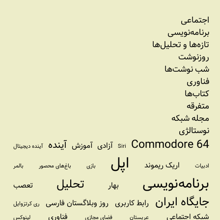
اجتماعی
برنامه‏‌نویسی
تازه‌‌ها و تحلیل‌ها
روزنوشت
شب نوشت‌ها
فناوری
کتاب‌ها
متفرقه
مجله شبکه
نوستالژی
Commodore 64
آینده
آزادی
آموزش
Siri
آینده دیجیتال
اپل
اریک ریموند
ادبیات
بازی
باغ‌های محصور
بالمر
برنامه‌نویسی
تحلیل
بهار
تعصب
جایگاه ایران
رابط کاربری
روز وبلاگستان فارسی
ری کرتزوایل
شبکه اجتماعی
فناوری
عربستان
فضای مجازی
لینوکس