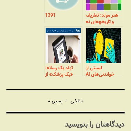
هنر مولد: تعاریف
1391
و تاریخچه‌ای نه
چندان مختصر
لیستی از
تولد یک رسانه:
خواندنی‌های AI
«یک پزشک» از
وبلاگ تا رسانه‌ای
جمعی
راهبری
قبلی
پسین
نوشته
دیدگاهتان را بنویسید