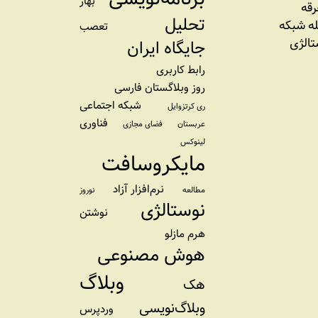
بهار
رقه
تحلیل
ه شبکه
تعصب
تالژی
جایگاه ایران
رابط کاربری
روز وبلاگستان فارسی
شبکه اجتماعی
ری کرتزوایل
فناوری
عربستان
فضای مجازی
لینوکس
مایکروسافت
نرم‌افزار آزاد
مطالعه
نوروز
نوستالژی
نوشتن
هرم مازلو
هوش مصنوعی
وبلاگ
هک
وبلاگ‌نویسی
وردپرس