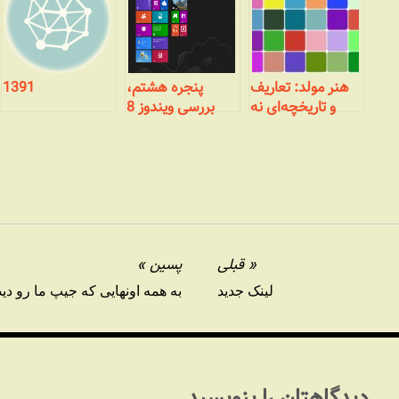
هنر مولد: تعاریف
پنجره هشتم،
1391
و تاریخچه‌ای نه
بررسی ویندوز 8
چندان مختصر
مایکروسافت :
نصب
قبلی
پسین
لینک جدید
به همه اونهایی که جیپ ما رو دی
دیدگاهتان را بنویسید