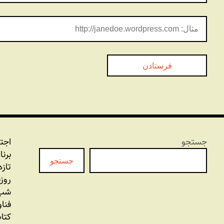
جستجو
اجت
برنا
جستجو
تازه
روز
شب 
فنا
کتاب